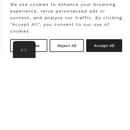
We use cookies to enhance your browsing
experience, serve personalised ads or
Seguimos todos os processos desde
content, and analyse our traffic. By clicking
o molde, até à confecção das
"Accept All", you consent to our use of
amostras.
cookies.
Customise
Reject All
Accept All
LER MAIS
PT
info@gizatelier.pt