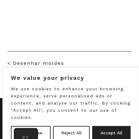
<
Desenhar moldes
We value your privacy
Moldes para bebé e criança
>
We use cookies to enhance your browsing
experience, serve personalised ads or
content, and analyse our traffic. By clicking
"Accept All", you consent to our use of
info@gizatelier.pt
cookies.
© Copyright Giz Atelier. Todos os direitos
Customise
Reject All
Accept All
reservados
PT